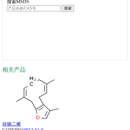
搜索MSDS
搜索
相关产品
呋喃二烯
C15H20O
19912-61-9