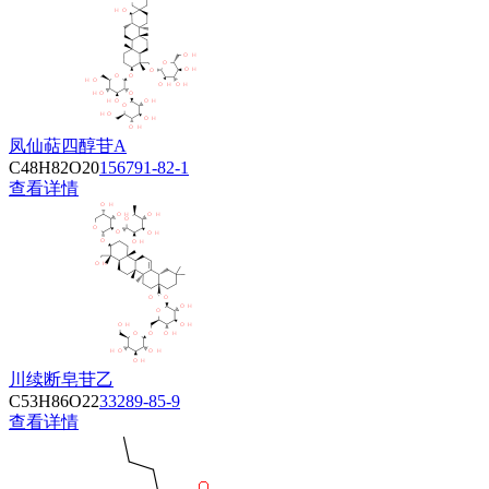
凤仙萜四醇苷A
C48H82O20
156791-82-1
查看详情
川续断皂苷乙
C53H86O22
33289-85-9
查看详情