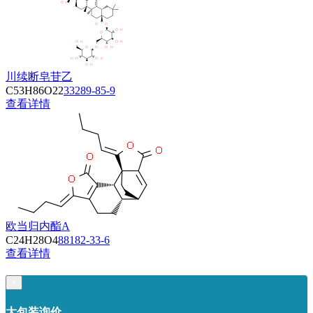
川续断皂苷乙
C53H86O22
33289-85-9
查看详情
欧当归内酯A
C24H28O4
88182-33-6
查看详情
×
大包装询价