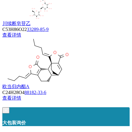
川续断皂苷乙
C53H86O22
33289-85-9
查看详情
欧当归内酯A
C24H28O4
88182-33-6
查看详情
×
大包装询价