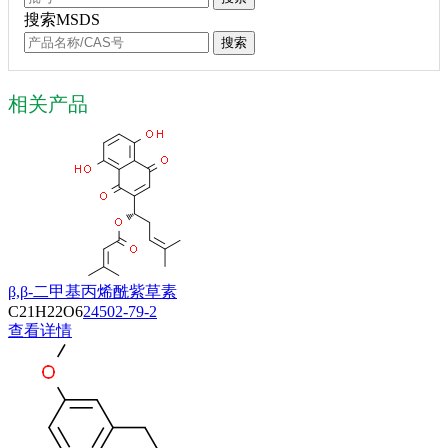
搜索MSDS
搜索
相关产品
β,β-二甲基丙烯酰紫草素
C21H22O6
24502-79-2
查看详情