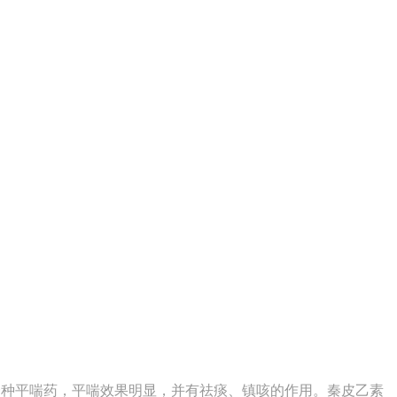
是一种平喘药，平喘效果明显，并有祛痰、镇咳的作用。秦皮乙素