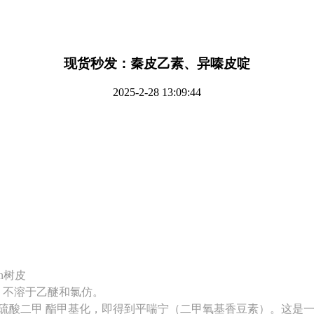
现货秒发：秦皮乙素、异嗪皮啶
2025-2-28 13:09:44
nn树皮
，不溶于乙醚和氯仿。
素用硫酸二甲 酯甲基化，即得到平喘宁（二甲氧基香豆素）。这