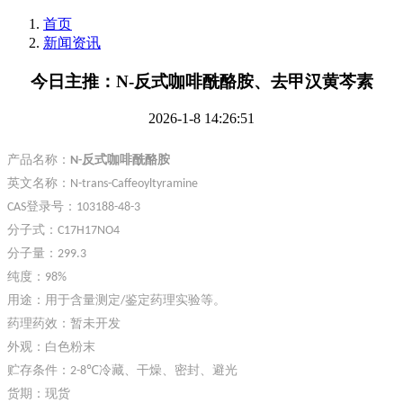
首页
新闻资讯
今日主推：N-反式咖啡酰酪胺、去甲汉黄芩素
2026-1-8 14:26:51
产品名称：
反式咖啡酰酪胺
N-
英文名称：
N-trans-Caffeoyltyramine
登录号
：
CAS
103188-48-3
分子式：
C17H17NO4
分子量：
299.3
纯度：
98%
用途：用于含量测定
鉴定药理实验等。
/
药理药效：暂未开发
外观：白色粉末
贮存条件：
冷藏、干燥、密封、避光
2-8℃
货期：现货