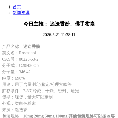
首页
新闻资讯
今日主推： 迷迭香酚、佛手柑素
2026-5-21 11:38:11
产品名称：
迷迭香酚
英文名：Rosmanol
CAS号：80225-53-2
分子式：C20H26O5
分子量：346.42
纯度：≥98%
用途：用于含量测定/鉴定/药理实验等
贮存条件：2-8℃冷藏、干燥、密封、避光
货期：现货，量大可以定制
外观：类白色粉末
来源：迷迭香
包装规格：
10mg 20mg 50mg 100mg 其他包装规格可以按照客