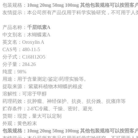
包装规格：
10mg 20mg 50mg 100mg 其他包装规格可以按
友情提示：本公司所有产品仅用于科学实验研究，不可用于人
产品名称：
千层纸素A
中文别名：木蝴蝶素A
英文名：Oroxylin A
CAS号：480-11-5
分子式：C16H12O5
分子量：284.26
纯度：98%
用途：用于含量测定/鉴定/药理实验等。
提取来源： 紫葳科植物木蝴蝶的根皮
溶解性：可溶于甲醇
药理药效：抗肿瘤、神经保护、抗炎、抗分娩、抗瘙痒等
贮存条件：2-8℃冷藏、干燥、密封、避光
货期：现货，量大可以定制
外观：黄色粉末
包装规格：10mg 20mg 50mg 100mg 其他包装规格可以按